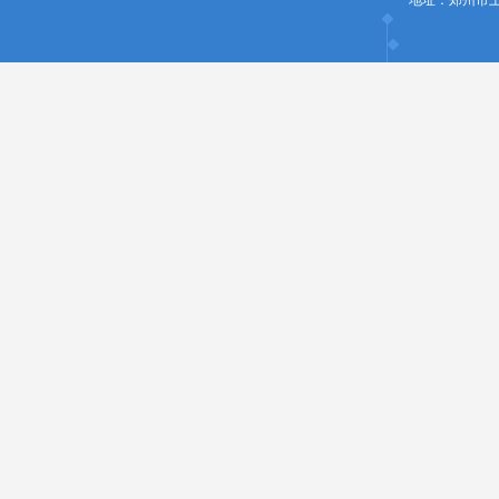
地址：郑州市