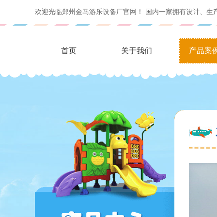
欢迎光临郑州金马游乐设备厂官网！ 国内一家拥有设计、生
首页
关于我们
产品案