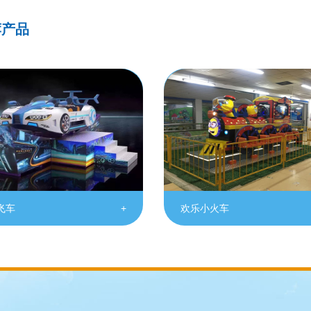
荐产品
飞车
+
欢乐小火车