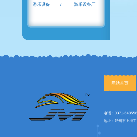
游乐设备
/
游乐设备厂
网站首页
电话：0371-648556
地址：郑州市上街工