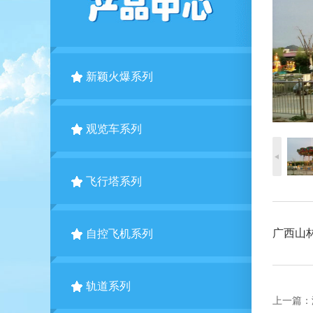
新颖火爆系列
观览车系列
飞行塔系列
广西山林
自控飞机系列
轨道系列
上一篇：