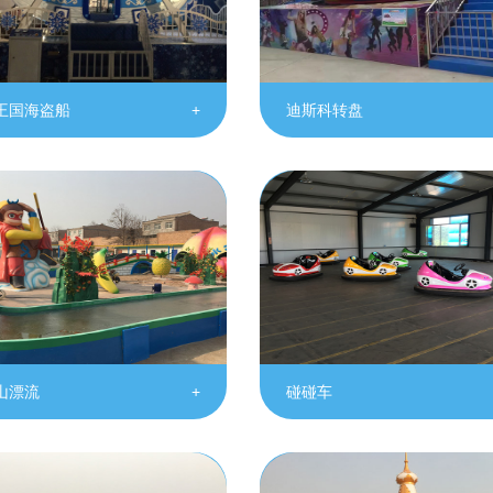
王国海盗船
+
迪斯科转盘
山漂流
+
碰碰车