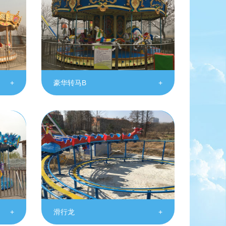
+
豪华转马B
+
+
滑行龙
+