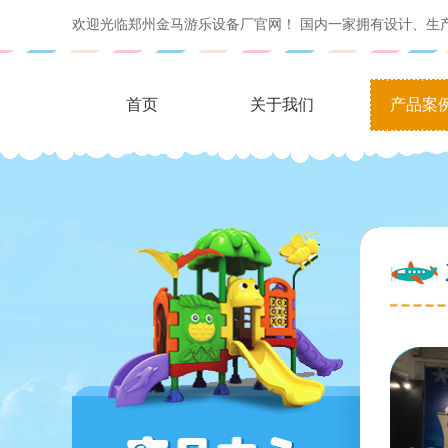
欢迎光临郑州金马游乐设备厂官网！ 国内一家拥有设计、生
首页
关于我们
产品案