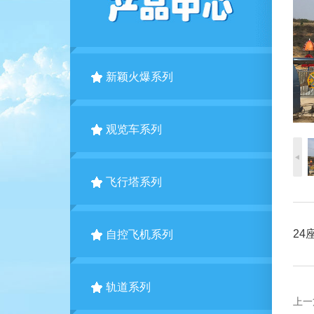
新颖火爆系列
观览车系列
飞行塔系列
24
自控飞机系列
轨道系列
上一