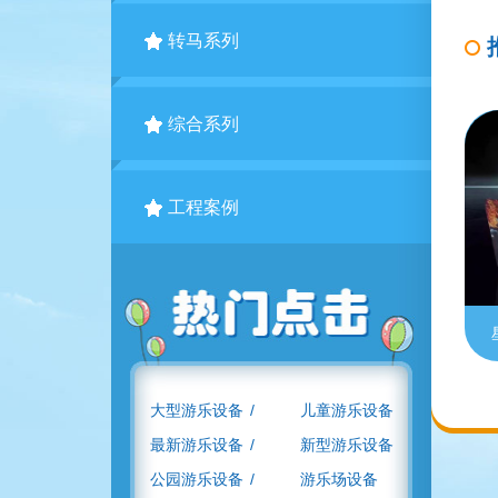
转马系列
综合系列
工程案例
大型游乐设备
/
儿童游乐设备
最新游乐设备
/
新型游乐设备
公园游乐设备
/
游乐场设备