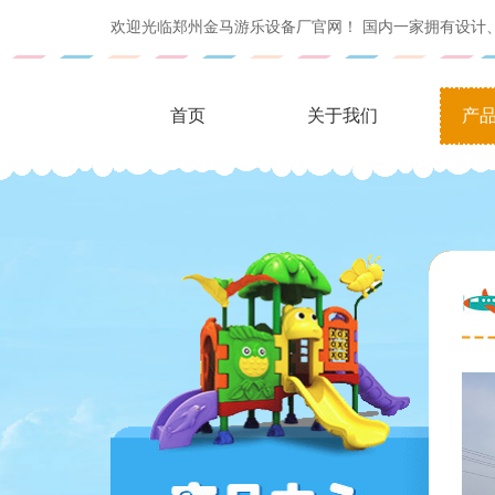
欢迎光临郑州金马游乐设备厂官网！ 国内一家拥有设计
首页
关于我们
产