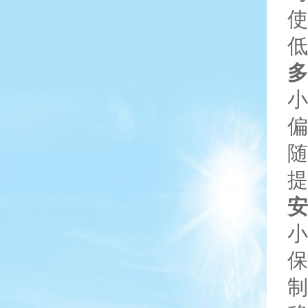
使
低
多
小
偏
随
提
安
小
保
制