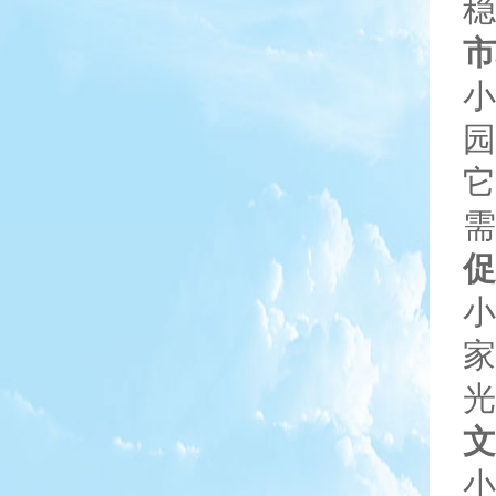
稳
市
小
园
它
需
促
小
家
光
文
小