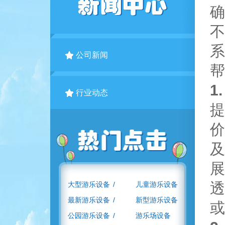
确
不
系
公司新闻
帮
1
行业动态
提
价
及
展
透
大型游乐设备
/
儿童游乐设备
最新游乐设备
/
新型游乐设备
或
公园游乐设备
/
游乐场设备