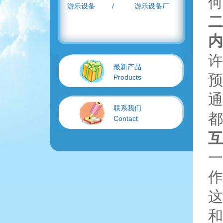
何
游乐设备
/
游乐设备厂
二
内
许
最新产品
预
Products
通
联系我们
都
Contact
互
一
作
这
和