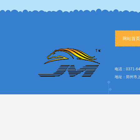
网站首页
电话：0371-64
地址：郑州市